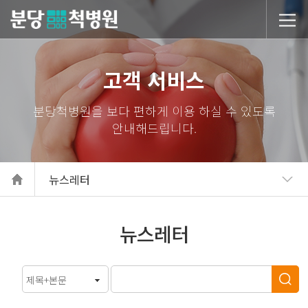
당척병원
고객 서비스
뉴스레터
뉴스레터