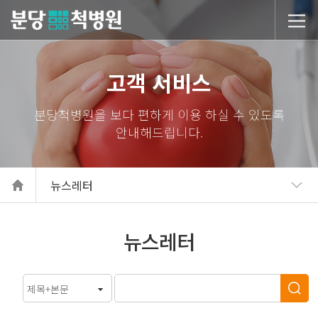
당척병원
고객 서비스
뉴스레터
뉴스레터