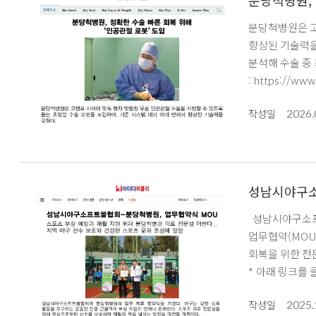
분당척병원, 
분당척병원은 고
향상된 기술력을 갖췄다. 무릎 인공관절 수술을 위한 로봇은 최신 수술 장비로, 환자의 다리
분석해 수술 중 최적의 절삭 각도와
: https://www
2026.
작성일
성남시야구소
성남시야구소프트볼협회와 분당척병원은 11월7일(금) 오전 10시 탄천운동장에서 '선수 부상 예방과 재활 지원, 지역 스포츠 안전문화 확산을 위한
업무협약(MOU) 체결식'을 진행했다. 양 기관 관계자들이 
회복을 위한 전
2025.
작성일