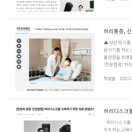
설명했다. 예를 들면 전력 질주 중 발을 디딜 때 가속상태가 줄어들면서 근육에 과도한 편심성 수축이 가해지는 경우 또는 체조와 같은 운동에서 근육에
과한 신전이 가해
부상 -뉴스버
허리통증, 신
▲ 상단 링크를
달리기를 하는 
불편함을 초래할 
[전문칼럼] 허리통
2023.
작성일
허리디스크를
허리디스크를 극
지지하는 근육이