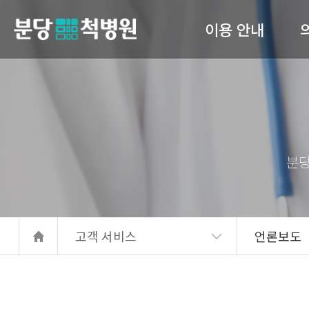
이용 안내
당척병원
의료진 소개
진료안내
입퇴원 수속
고관
간호 간병 통합서비스
서류발급안내
고객 서비스
언론보도