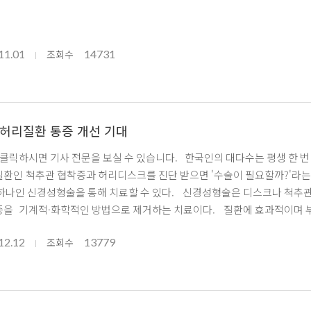
11.01
14731
조회수
 허리질환 통증 개선 기대
 보실 수 있습니다. 한국인의 대다수는 평생 한 번 이상의 허리통증을 경험했을 정도로 허리 질환은 흔하다.
환인 척추관 협착증과 허리디스크를 진단 받으면 '수술이 필요할까?'라는
하나인 신경성형술을 통해 치료할 수 있다. 신경성형술은 디스크나 척추관
을 기계적·화학적인 방법으로 제거하는 치료이다. 질환에 효과적이며 부작
필요할 정도로 증상이 악화된 경우가 아니라면 일차적인 치료로 고려할 수 
12.12
13779
 사실이다. 수술 자체가 마취하에 절개와 봉합의 과정이 있고, 수술 후 회
조회수
을지에 대한 두려움 때문에 병원에 내원하는 것조차 미루는 경우가 많다. 출
rapportian.com/news/)