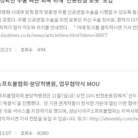
정확한 수술 빠른 회복 위해 ‘인공관절 로봇’ 도입
령화 시대에 맞춰 환자 맞춤형 무릎 인공관절 수술을 시행할 수 있도록 돕는
 정렬 상태와 무릎 굴곡·신전 상태를 실시간으로 스캔하고
 위치를 안내한다. * 아래 링크를 클릭하시면 기사 전문을 보실 수 있습니다. 링크
.biotimes.co.kr/news/articleView.html?idxno=26977
02.23
494
조회수
프트볼협회-분당척병원, 업무협약식 MOU
참석한 가운데 열린 이번 협약식에서 분당척병원은 협회 소속 선수들의 부상 예방과 신속한
문 의료 서비스를 지원하기로 했으며, 성남시야구소프트볼협회는 지역사회
* 아래 링크를 클릭하시면 기사 전문을 보실 수 있습니다. 링크 : http:
11.07
8280
조회수