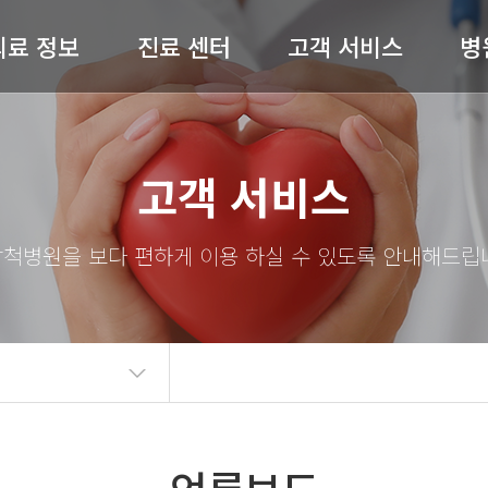
의료 정보
진료 센터
고객 서비스
병
허리 / 목
척추센터
공지사항
병원
고객 서비스
어깨 / 팔
관절센터
전문의 상담
절 / 무릎 / 발
비수술센터
온라인예약
척병
기타질환
내과
완쾌 스토리
스
도수재활센터
고객의 소리
의료
자주 묻는 질문(FAQ)
병원
언론보도
의료
뉴스레터
오