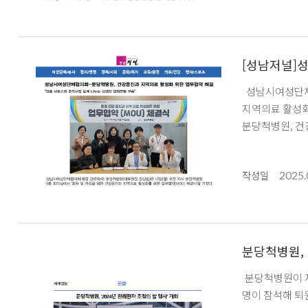
[성남저널]
성남시여성단체협의회(회장 강은옥)와 분당척병원(대표원장 장상범)은 10일(월) 오전 10시 분당척병원 9층 회의실에서 '회원 및 가족을 위한 건강증진과
지역의료 활성화를 위한 업무협약(MOU
2025.
작성일
분당척병원, 
분당척병원이 지
명이 참석해 퇴