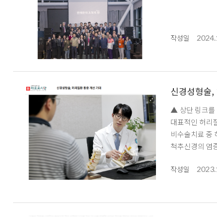
2024.
작성일
신경성형술,
▲ 상단 링크를 클릭하시면 기사 전문을
대표적인 허리질
비수술치료 중 
척추신경의 염증
반드시 수술이 
2023.
부담이 큰 것이
작성일
복귀 할 수 있
기대 - 라포르시안(