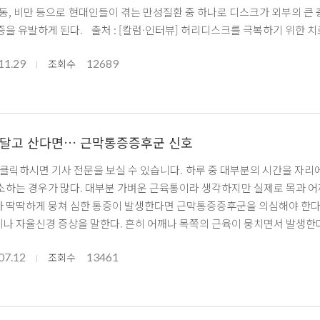
운동, 비만 등으로 현대인들이 겪는 만성질환 중 하나로 디스크가 외부의 큰
을 유발하게 된다. 출처 : [칼럼·인터뷰] 허리디스크를 극복하기 위한 치료 방법은
11.29
12689
조회수
 달고 산다면… 근막통증증후군 신호
보실 수 있습니다. 하루 중 대부분의 시간을 자리에 앉아서 업무를 보거나 공부를 하는 학생이라면 어깨나 목 근육이
소하는 경우가 많다. 대부분 가벼운 근육통이라 생각하지만 실제로 목과 어
 딱딱하게 뭉쳐 심한 통증이 발생한다면 근막통증증후군을 의심해야 한
나 자율신경 증상을 말한다. 흔히 어깨나 목쪽의 근육이 뭉치면서 발생한다
 누를 때 통증이 심하다.출처 :
07.12
13461
조회수