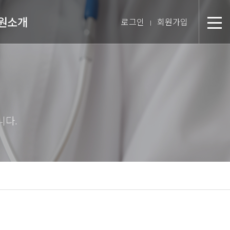
원소개
로그인
회원가입
분
장 인사말
미션 & 핵심경영방침
원 스토리
텝 소개
장비 소개
 둘러보기
진 인터뷰
시는 길