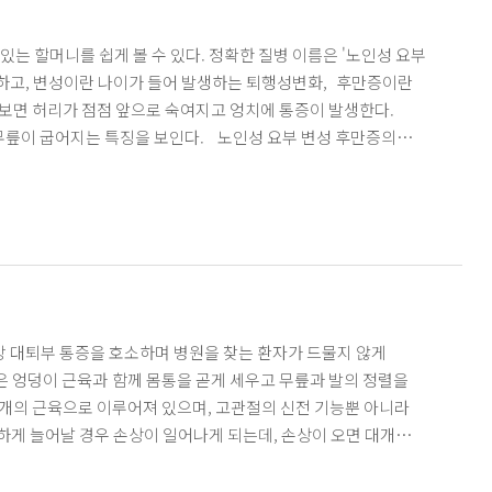
는 할머니를 쉽게 볼 수 있다. 정확한 질병 이름은 '노인성 요부
말하고, 변성이란 나이가 들어 발생하는 퇴행성변화, 후만증이란
 보면 허리가 점점 앞으로 숙여지고 엉치에 통증이 발생한다.
 무릎이 굽어지는 특징을 보인다. 노인성 요부 변성 후만증의
스-이슈] 노인성 요부 변성 후만증 '꼬부랑 할머니'...혹시 나도?
3개의 근육으로 이루어져 있으며, 고관절의 신전 기능뿐 아니라