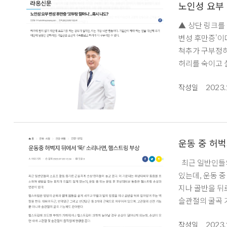
노인성 요부 
▲ 상단 링크를
변성 후만증'이
척추가 구부정하
허리를 숙이고 
원인은 뼈라고 생
2023.
- 라온신문(raon
작성일
운동 중 허벅
최근 일반인들의 스포츠 활동 증가로 근골격계 손상 환자들이 늘고 있다. 이 가운데는 후방 대퇴부 통증을 호소하며 병원을 찾는 환자가 드물지 않게
있는데, 운동 중 또는 운동 
지나 골반을 뒤
슬관절의 굴곡 기능에도 관여한다. 햄스트링에 과도한 부하가 가
고관절 및 슬관절의 움직임에 영향을 준다. 분당척병원
2023.
힘, 부하)이 가해지거나, 스트레칭을 하지 않아 관절의 유연성이 떨어진 상태에서 갑작스럽게
작성일