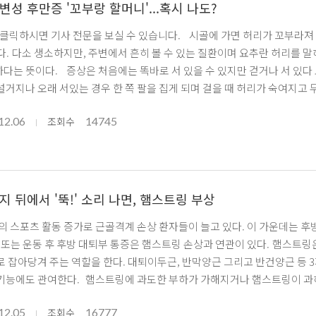
변성 후만증 '꼬부랑 할머니'...혹시 나도?
 클릭하시면 기사 전문을 보실 수 있습니다. 시골에 가면 허리가 꼬부라져 있
다. 다소 생소하지만, 주변에서 흔히 볼 수 있는 질환이며 요추란 허리를 
다는 뜻이다. 증상은 처음에는 똑바로 서 있을 수 있지만 걷거나 서 있다
설거지나 오래 서있는 경우 한 쪽 팔을 집게 되며 걸을 때 허리가 숙여지고
각하지만, 뼈의 문제가 아닌 근육의 문제로 인해 발생하게 된다. 출처: [뉴
12.06
14745
news.com/news/)
조회수
지 뒤에서 '뚝!' 소리 나면, 햄스트링 부상
후 후방 대퇴부 통증은 햄스트링 손상과 연관이 있다. 햄스트링은 엉덩이 근육과 함께 몸통을 곧게 세우고 무릎과 발의 정렬을
로 잡아당겨 주는 역할을 한다. 대퇴이두근, 반막양근 그리고 반건양근 등 
해지거나 햄스트링이 과하게 늘어날 경우 손상이 일어나게 되는데, 손상이 오면 대개
 관절외과 전태현 원장은 "관절의 움직임이 제한된 상태에서 근육에 과도한 편심성 수축(늘어나는
12.05
16777
 근육이 과도하게 늘어날 경우 손상이 올 수 있다"라고
조회수