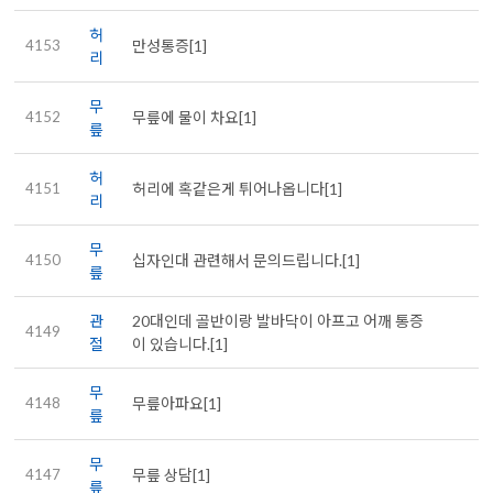
허
4153
만성통증[1]
리
무
4152
무릎에 물이 차요[1]
릎
허
4151
허리에 혹같은게 튀어나옵니다[1]
리
무
4150
십자인대 관련해서 문의드립니다.[1]
릎
관
20대인데 골반이랑 발바닥이 아프고 어깨 통증
4149
절
이 있습니다.[1]
무
4148
무릎아파요[1]
릎
무
4147
무릎 상담[1]
릎