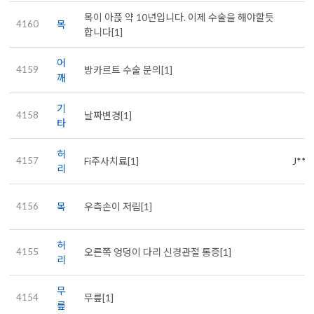
목이 아픉 약 10년입니다. 이제 수술을 해야할듯
4160
목
합니다[1]
어
4159
방카르트 수술 문의[1]
깨
기
4158
날짜변경[1]
타
허
4157
Fi주사치료[1]
J***
리
4156
목
우측손이 저림[1]
허
4155
오른쪽 엉덩이 다리 신경관절 통증[1]
리
무
4154
무릎[1]
릎