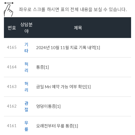
좌우로 스크롤 하시면 표의 전체 내용을 보실 수 있습니다.
상담분
번호
제목
야
기
4165
2024년 10월 11월 치료 기록 내역[1]
M
타
허
4164
통증[1]
리
허
4163
금일 Mri 예약 가능 여부 확인[1]
리
관
4162
엉덩이통증[1]
절
무
4161
오래전부터 무릎 통증[1]
릎