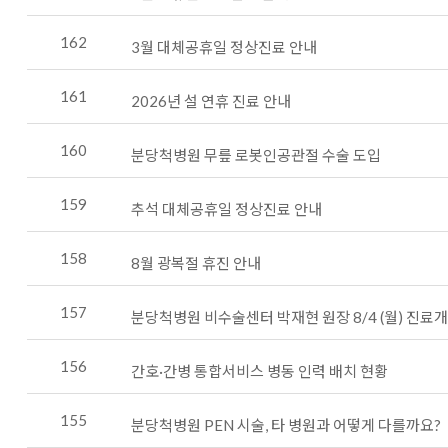
162
3월 대체공휴일 정상진료 안내
161
2026년 설 연휴 진료 안내
160
분당척병원 무릎 로봇인공관절 수술 도입
159
추석 대체공휴일 정상진료 안내
158
8월 광복절 휴진 안내
157
분당척병원 비수술센터 박재현 원장 8/4 (월) 진료
156
간호·간병 통합서비스 병동 인력 배치 현황
155
분당척병원 PEN 시술, 타 병원과 어떻게 다를까요?