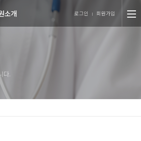
원소개
로그인
회원가입
분
장 인사말
미션 & 핵심경영방침
원 스토리
텝 소개
장비 소개
 둘러보기
진 인터뷰
시는 길