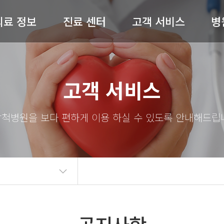
의료 정보
진료 센터
고객 서비스
병
허리 / 목
척추센터
공지사항
병원
고객 서비스
어깨 / 팔
관절센터
전문의 상담
절 / 무릎 / 발
비수술센터
온라인예약
척병
기타질환
내과
완쾌 스토리
스
도수재활센터
고객의 소리
의료
자주 묻는 질문(FAQ)
병원
언론보도
의료
뉴스레터
오