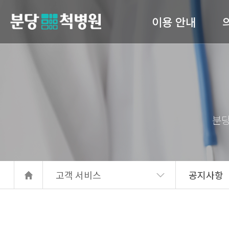
이용 안내
당척병원
의료진 소개
진료안내
입퇴원 수속
고관
간호 간병 통합서비스
서류발급안내
고객 서비스
공지사항