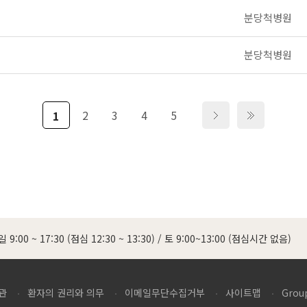
분당척병원
분당척병원
2
3
4
5
1
 9:00 ~ 17:30 (점심 12:30 ~ 13:30)
/
토 9:00~13:00 (점심시간 없음)
관
환자의 권리와 의무
이메일무단수집거부
사이트맵
Grou