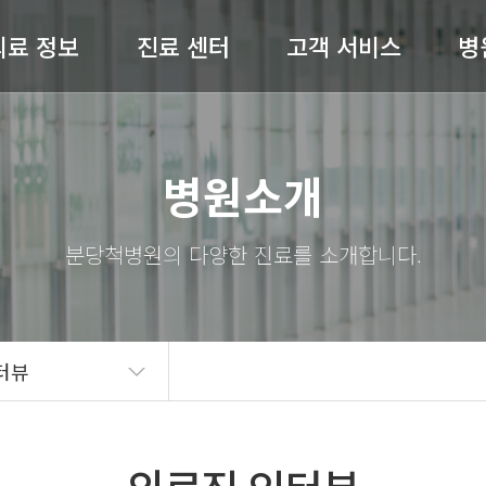
의료 정보
진료 센터
고객 서비스
병
허리 / 목
척추센터
공지사항
병원
병원소개
어깨 / 팔
관절센터
전문의 상담
절 / 무릎 / 발
비수술센터
온라인예약
척병
기타질환
내과
완쾌 스토리
스
도수재활센터
고객의 소리
의료
터뷰
자주 묻는 질문(FAQ)
병원
언론보도
의료
뉴스레터
오