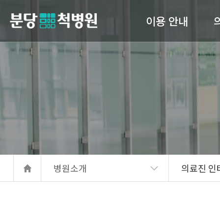
이용 안내
당척병원
의료진 소개
진료안내
입퇴원 수속
고관
간호 간병 통합서비스
서류발급안내
병원소개
의료진 인