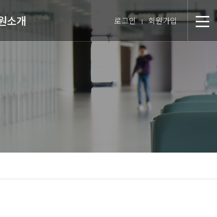
원소개
로그인
회원가입
분
장 인사말
미션 & 핵심경영방침
원 스토리
텝 소개
장비 소개
 둘러보기
진 인터뷰
시는 길