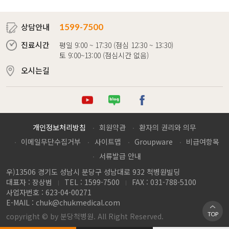
상담안내
1599-7500
진료시간
평일 9:00 ~ 17:30 (점심 12:30 ~ 13:30)
토 9:00~13:00 (점심시간 없음)
오시는길
튜브
로그
이스북
개인정보처리방침
회원약관
환자의 권리와 의무
이메일무단수집거부
사이트맵
Groupware
비급여항목
서류발급 안내
우)13506 경기도 성남시 분당구 성남대로 932 척병원빌딩
대표자 : 장상범
TEL : 1599-7500
FAX : 031-788-5100
사업자번호 : 623-04-00271
E-MAIL :
chuk@chukmedical.com
TOP
copyright © by 분당척병원. All Right Reserved.