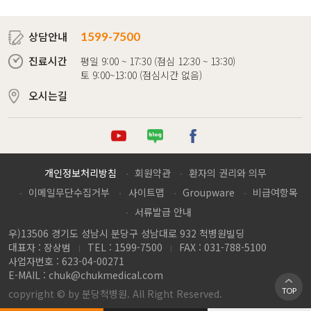
상담안내
1599-7500
진료시간
평일 9:00 ~ 17:30 (점심 12:30 ~ 13:30)
토 9:00~13:00 (점심시간 없음)
오시는길
튜브
로그
이스북
개인정보처리방침
회원약관
환자의 권리와 의무
이메일무단수집거부
사이트맵
Groupware
비급여항목
서류발급 안내
우)13506 경기도 성남시 분당구 성남대로 932 척병원빌딩
대표자 : 장상범
TEL : 1599-7500
FAX : 031-788-5100
사업자번호 : 623-04-00271
E-MAIL :
chuk@chukmedical.com
TOP
copyright © by 분당척병원. All Right Reserved.