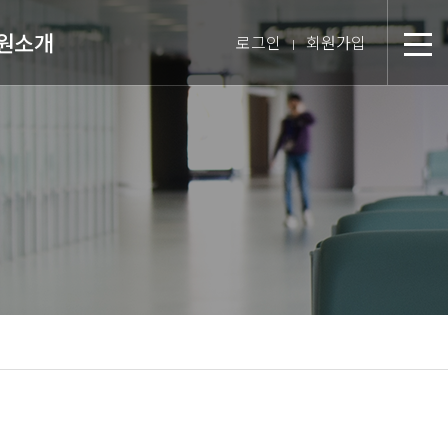
원소개
로그인
회원가입
분
장 인사말
미션 & 핵심경영방침
원 스토리
텝 소개
장비 소개
 둘러보기
진 인터뷰
시는 길