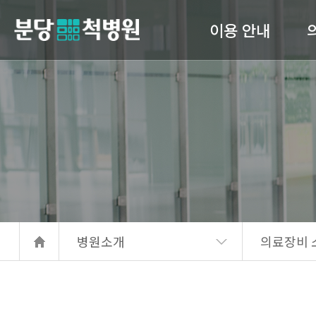
이용 안내
당척병원
의료진 소개
진료안내
입퇴원 수속
고관
간호 간병 통합서비스
서류발급안내
병원소개
의료장비 