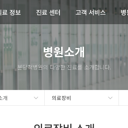
의료 정보
진료 센터
고객 서비스
병
허리 / 목
척추센터
공지사항
병원
병원소개
어깨 / 팔
관절센터
전문의 상담
절 / 무릎 / 발
비수술센터
온라인예약
척병
기타질환
내과
완쾌 스토리
스
도수재활센터
고객의 소리
의료
소개
의료장비
자주 묻는 질문(FAQ)
병원
언론보도
의료
뉴스레터
오