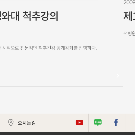
2009
청와대 척추강의
제
척병원
를 시작으로
전문적인 척추건강 공개강좌를 진행하다.
오시는길