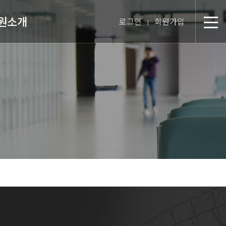
원소개
로그인
회원가입
분
장 인사말
미션 & 핵심경영방침
원 스토리
텝 소개
장비 소개
 둘러보기
진 인터뷰
시는 길