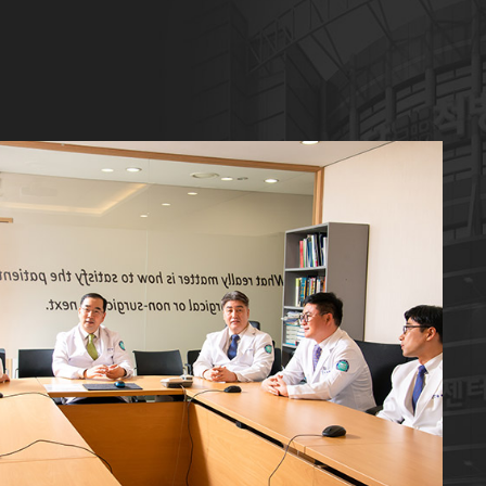
마
조심
환자가
많이 
상세하
"내가
눈 녹