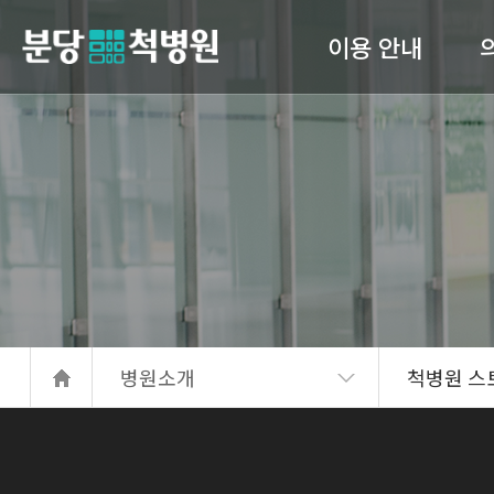
이용 안내
당척병원
의료진 소개
진료안내
입퇴원 수속
고관
간호 간병 통합서비스
서류발급안내
병원소개
척병원 스