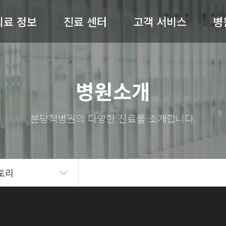
의료 정보
진료 센터
고객 서비스
병
허리 / 목
척추센터
공지사항
병원
병원소개
어깨 / 팔
관절센터
전문의 상담
절 / 무릎 / 발
비수술센터
온라인예약
척병
기타질환
내과
완쾌 스토리
스
도수재활센터
고객의 소리
의료
토리
자주 묻는 질문(FAQ)
병원
언론보도
의료
뉴스레터
오