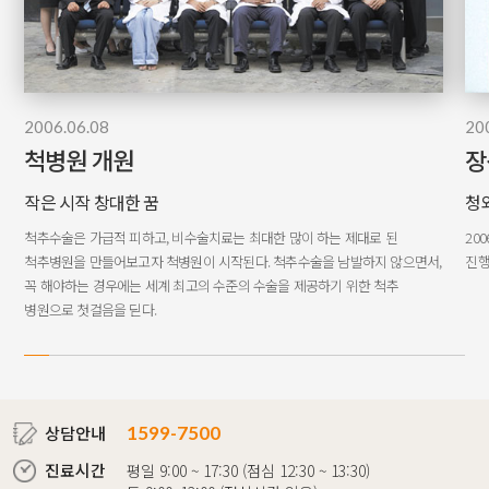
2006.06.08
20
척병원 개원
장
작은 시작 창대한 꿈
청
척추수술은 가급적 피하고, 비수술치료는 최대한 많이 하는 제대로 된
20
척추병원을
만들어보고자 척병원이 시작된다. 척추수술을 남발하지 않으면서,
진행
꼭 해야하는
경우에는 세계 최고의 수준의 수술을 제공하기 위한 척추
병원으로 첫걸음을 딛다.
상담안내
1599-7500
진료시간
평일 9:00 ~ 17:30 (점심 12:30 ~ 13:30)