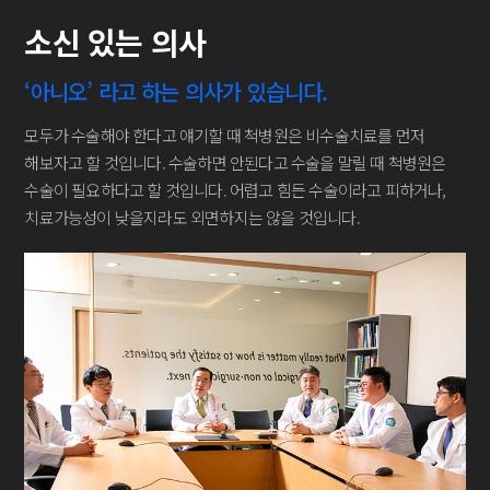
소신 있는 의사
마
‘아니오’ 라고 하는 의사가 있습니다.
조
 데
모두가 수술해야 한다고 얘기할 때 척병원은 비수술치료를
먼저
환
한
해보자고 할 것입니다. 수술하면 안된다고 수술을 말릴 때
척병원은
많이
수술이 필요하다고 할 것입니다.
어렵고 힘든 수술이라고 피하거나,
더 
치료가능성이 낮을지라도
외면하지는 않을 것입니다.
자