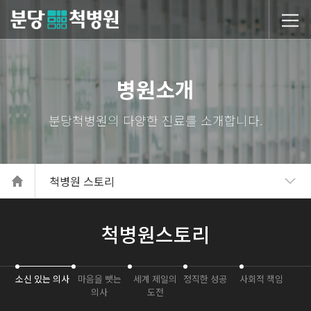
당척병원
병원소개
척병원 스토리
척병원스토리
소신 있는 의사
마음을 뺏는
세계 제일의
정직한 성공
사회적 책임
의사
도전