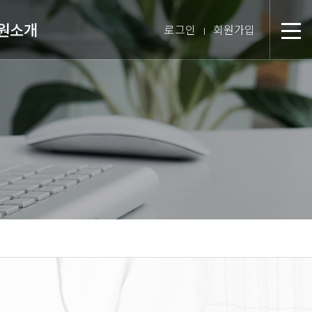
원소개
로그인
회원가입
분
장 인사말
미션 & 핵심경영방침
원 스토리
텝 소개
장비 소개
 둘러보기
진 인터뷰
시는 길