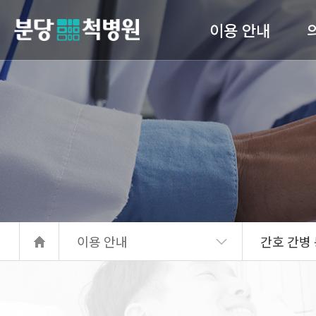
이용 안내
당척병원
의료진 소개
진료안내
입퇴원 수속
고관
간호 간병 통합서비스
서류발급안내
이용 안내
간호 간병