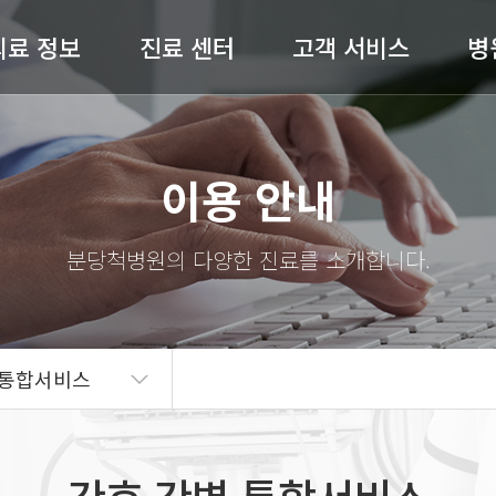
의료 정보
진료 센터
고객 서비스
병
허리 / 목
척추센터
공지사항
병원
이용 안내
어깨 / 팔
관절센터
전문의 상담
절 / 무릎 / 발
비수술센터
온라인예약
척병
기타질환
내과
완쾌 스토리
스
도수재활센터
고객의 소리
의료
 통합서비스
자주 묻는 질문(FAQ)
병원
언론보도
의료
뉴스레터
오