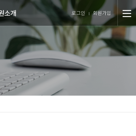
원소개
로그인
회원가입
분
장 인사말
미션 & 핵심경영방침
원 스토리
텝 소개
장비 소개
 둘러보기
진 인터뷰
시는 길