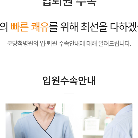
입퇴원 수속
분의
빠른 쾌유
를 위해 최선을 다하겠
분당척병원의 입·퇴원 수속안내에 대해 알려드립니다.
입원수속안내