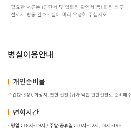
필요한 서류는 (진단서 및 입퇴원 확인서 등) 퇴원
하루
전까지 병동 간호사실에 미리 요청해 주십시오.
병실이용안내
개인준비물
수건(2~3장), 화장지, 편한 신발 (뒤가 막힌 편한신발로 준비해주세
면회시간
평일 :
18시~19시 /
주말·공휴일 :
10시~12시, 18시~19시