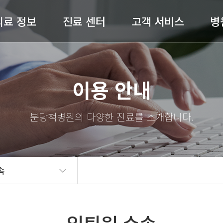
의료 정보
진료 센터
고객 서비스
병
허리 / 목
척추센터
공지사항
병원
이용 안내
어깨 / 팔
관절센터
전문의 상담
절 / 무릎 / 발
비수술센터
온라인예약
척병
기타질환
내과
완쾌 스토리
스
도수재활센터
고객의 소리
의료
속
자주 묻는 질문(FAQ)
병원
언론보도
의료
뉴스레터
오