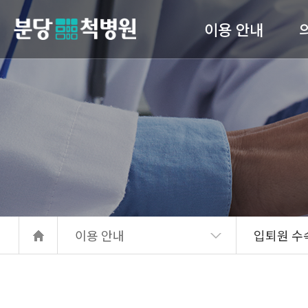
이용 안내
당척병원
의료진 소개
진료안내
입퇴원 수속
고관
간호 간병 통합서비스
서류발급안내
이용 안내
입퇴원 수