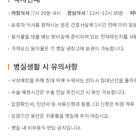
아침식사 :
7시 30분~8시
점심식사 :
12시~12시 30분
저
보호자 식사를 원하시는 분은 간호사실에 1시간 전에 미리 말
음식물을 데울 때는 탕비실에 준비되어 있는 전자레인지를 사용
가져오신 음식물은 각 병실 냉장고에 보관이 가능합니다.
병실생활 시 유의사항
낙상예방을 위해 침대 위에 누워서는 반드시 침대난간을 올려
수술 예정시간은 수술 전날 회진시간 시 확인 가능합니다.
입원확인서, 진단서 등 서류신청과 필름, CD 신청은 퇴원 하
입원기간 동안은 귀중품을 병실에 두지 마십시오.
병실 내 외부음식 반입 금지입니다.