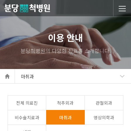
당척병원
이용 안내
마취과
전체 의료진
척추외과
관절외과
비수술치료과
마취과
영상의학과