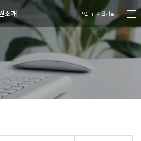
원소개
로그인
회원가입
분
장 인사말
미션 & 핵심경영방침
원 스토리
텝 소개
장비 소개
 둘러보기
진 인터뷰
시는 길