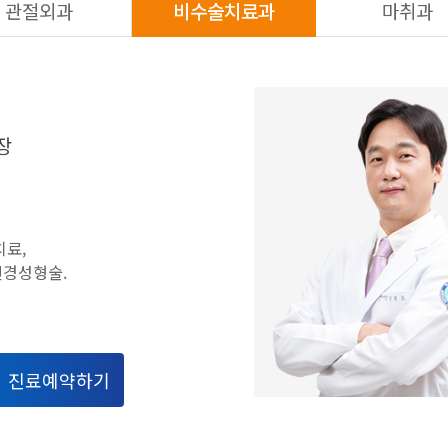
관절외과
비수술치료과
마취과
장
치료,
신경성형술.
진료예약하기