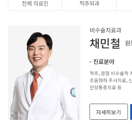
전체 의료진
척추외과
비수술치료과
채민철
원
진료분야
척추, 관절 비수술적 
초음파하 주사치료, 
만성통증치료 등
자세히보기