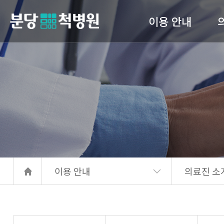
이용 안내
당척병원
의료진 소개
진료안내
입퇴원 수속
고관
간호 간병 통합서비스
서류발급안내
이용 안내
의료진 소