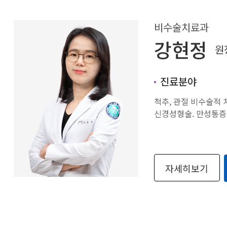
비수술치료과
강현정
원
진료분야
척추, 관절 비수술적 
신경성형술. 만성통증
자세히보기