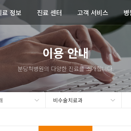
의료 정보
진료 센터
고객 서비스
병
허리 / 목
척추센터
공지사항
병원
이용 안내
어깨 / 팔
관절센터
전문의 상담
절 / 무릎 / 발
비수술센터
온라인예약
척병
기타질환
내과
완쾌 스토리
스
도수재활센터
고객의 소리
의료
개
비수술치료과
자주 묻는 질문(FAQ)
병원
언론보도
의료
뉴스레터
오