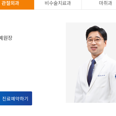
관절외과
비수술치료과
마취과
예원장
진료예약하기