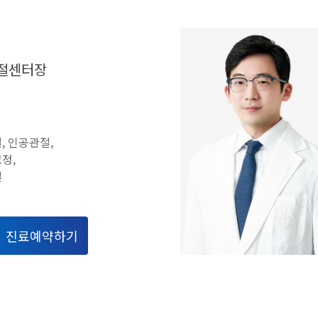
절센터장
, 인공관절,
정,
절
진료예약하기