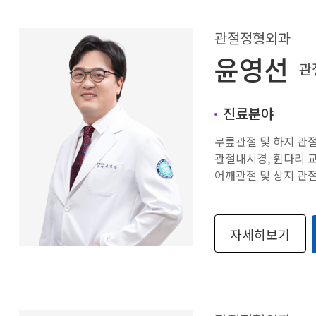
관절정형외과
윤영선
관
진료분야
무릎관절 및 하지 관절
관절내시경, 휜다리 교
어깨관절 및 상지 관
자세히보기