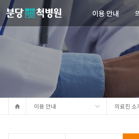
이용 안내
당척병원
의료진 소개
진료안내
입퇴원 수속
고관
간호 간병 통합서비스
서류발급안내
이용 안내
의료진 소