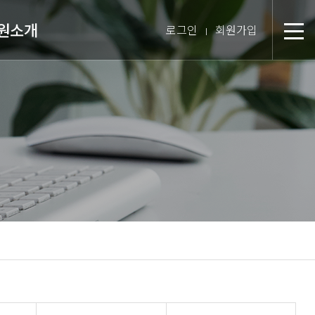
원소개
로그인
회원가입
분
장 인사말
미션 & 핵심경영방침
원 스토리
텝 소개
장비 소개
 둘러보기
진 인터뷰
시는 길