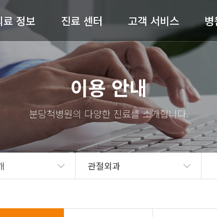
의료 정보
진료 센터
고객 서비스
병
허리 / 목
척추센터
공지사항
병원
이용 안내
어깨 / 팔
관절센터
전문의 상담
절 / 무릎 / 발
비수술센터
온라인예약
척병
기타질환
내과
완쾌 스토리
스
도수재활센터
고객의 소리
의료
개
관절외과
자주 묻는 질문(FAQ)
병원
언론보도
의료
뉴스레터
오