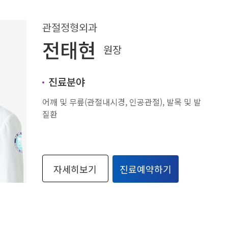
관절정형외과
전태현
원장
진료분야
어깨 및 무릎(관절내시경, 인공관절), 발목 및 발
질환
자세히보기
진료예약하기