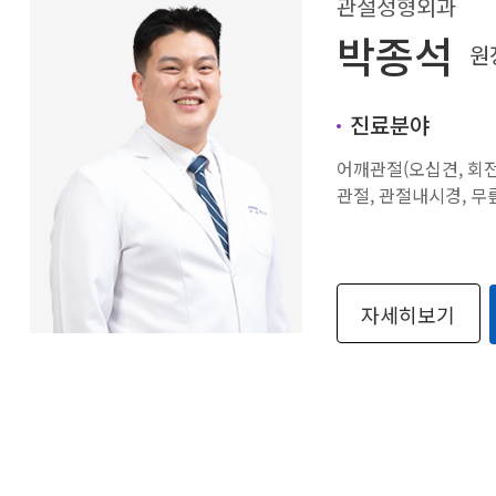
관절정형외과
박종석
원
진료분야
어깨관절(오십견, 회전
관절, 관절내시경, 
자세히보기