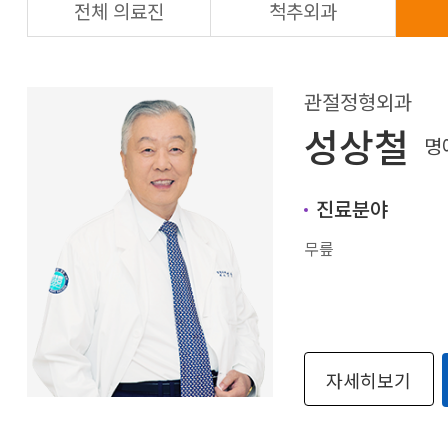
전체 의료진
척추외과
관절정형외과
성상철
명
진료분야
무릎
자세히보기