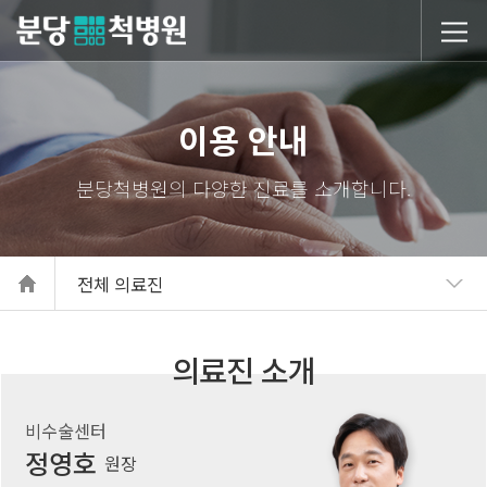
당척병원
이용 안내
전체 의료진
의료진 소개
비수술센터
정영호
원장