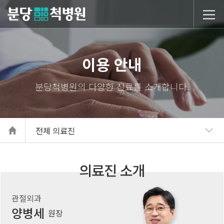
당척병원
이용 안내
전체 의료진
의료진 소개
관절외과
양병세
원장