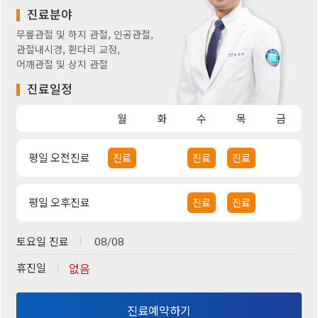
진료분야
무릎관절 및 하지 관절, 인공관절,
관절내시경, 휜다리 교정,
어깨관절 및 상지 관절
진료일정
월
화
수
목
금
평일 오전진료
진료
진료
진료
평일 오후진료
진료
진료
토요일 진료
08/08
휴진일
없음
진료예약하기