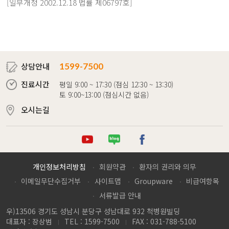
[일부개정 2002.12.18 법률 제06797호]
상담안내
1599-7500
진료시간
평일 9:00 ~ 17:30 (점심 12:30 ~ 13:30)
토 9:00~13:00 (점심시간 없음)
오시는길
튜브
로그
이스북
개인정보처리방침
회원약관
환자의 권리와 의무
이메일무단수집거부
사이트맵
Groupware
비급여항목
서류발급 안내
우)13506 경기도 성남시 분당구 성남대로 932 척병원빌딩
대표자 : 장상범
TEL : 1599-7500
FAX : 031-788-5100