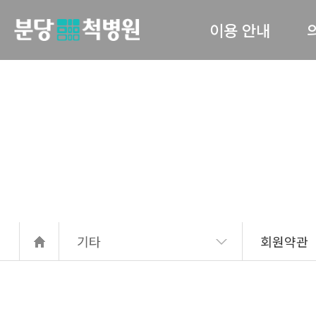
이용 안내
당척병원
의료진 소개
진료안내
입퇴원 수속
고관
간호 간병 통합서비스
서류발급안내
기타
회원약관