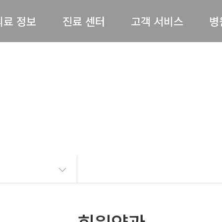
의료 정보
진료 센터
고객 서비스
병
허리 / 목
척추센터
공지사항
병원
기타
어깨 / 팔
관절센터
전문의 상담
절 / 무릎 / 발
비수술센터
온라인예약
척병
기타질환
내과
완쾌 스토리
스
도수재활센터
고객의 소리
의료
자주 묻는 질문(FAQ)
병원
언론보도
의료
뉴스레터
오