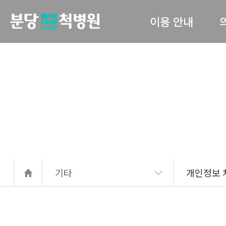
이용 안내
당척병원
의료진 소개
진료안내
입퇴원 수속
고관
간호 간병 통합서비스
서류발급안내
기타
개인정보 