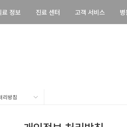
의료 정보
진료 센터
고객 서비스
병
허리 / 목
척추센터
공지사항
병원
기타
어깨 / 팔
관절센터
전문의 상담
절 / 무릎 / 발
비수술센터
온라인예약
척병
기타질환
내과
완쾌 스토리
스
도수재활센터
고객의 소리
의료
처리방침
자주 묻는 질문(FAQ)
병원
언론보도
의료
뉴스레터
오