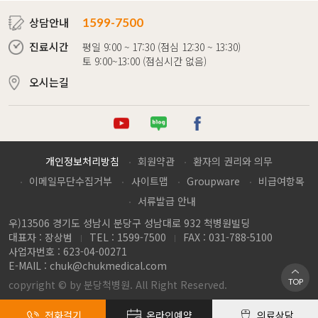
상담안내
1599-7500
진료시간
평일 9:00 ~ 17:30 (점심 12:30 ~ 13:30)
토 9:00~13:00 (점심시간 없음)
오시는길
튜브
로그
이스북
개인정보처리방침
회원약관
환자의 권리와 의무
이메일무단수집거부
사이트맵
Groupware
비급여항목
서류발급 안내
우)13506 경기도 성남시 분당구 성남대로 932 척병원빌딩
대표자 : 장상범
TEL : 1599-7500
FAX : 031-788-5100
사업자번호 : 623-04-00271
E-MAIL :
chuk@chukmedical.com
TOP
copyright © by 분당척병원. All Right Reserved.
전화걸기
온라인예약
의료상담