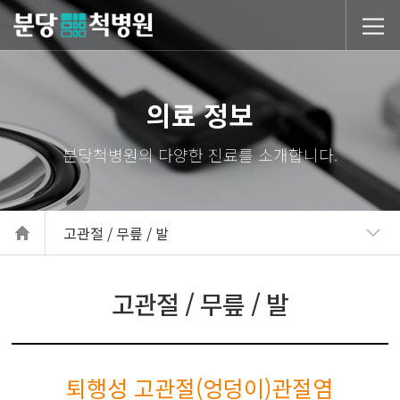
당척병원
의료 정보
고관절 / 무릎 / 발
고관절 / 무릎 / 발
퇴행성 고관절(엉덩이)관절염