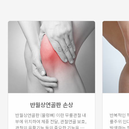
반월상연골판 손상
반월상연골판 (물렁뼈) 이란 무릎관절 내
반복적인 
부에 위치하여 체중 전달, 관절연골 보호,
릎주위 인
관절의 윤활기능 등의 중요한 기능을 가
발생하는 