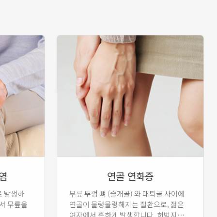
염
연골 연화증
로 발생하
무릎 뚜껑 뼈 (슬개골) 와 대퇴골 사이에
어서 무릎을
연골이 물렁물렁해지는 질환으로, 젊은
여자에서 흔하게 발생합니다. 허벅지내외