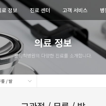
의료 정보
진료 센터
고객 서비스
병
허리 / 목
척추센터
공지사항
병원
의료 정보
어깨 / 팔
관절센터
전문의 상담
절 / 무릎 / 발
비수술센터
온라인예약
척병
기타질환
내과
완쾌 스토리
스
도수재활센터
고객의 소리
의료
릎 / 발
자주 묻는 질문(FAQ)
병원
언론보도
의료
뉴스레터
오