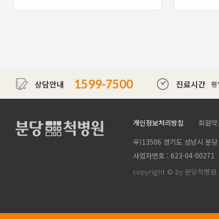
대하여 경골이 전후방으로 이동되는 것을
방지하는 중요한 역할을 합니다. 이 중 전
방 십자인대는 무릎관절 내에서 가장 흔
하게 손상받는 인대로서 점프 후 착지와
같은 스포츠 손상으로 발생하는 경우가
많습니다.
1599-7500
상담안내
진료시간
평일
개인정보처리방침
회원약
우)13506 경기도 성남시 분
당척병원
사업자번호 : 623-04-00271
copyright © by 분당척병원. A