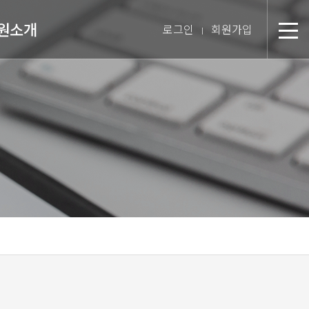
원소개
로그인
회원가입
분
장 인사말
미션 & 핵심경영방침
원 스토리
텝 소개
장비 소개
 둘러보기
진 인터뷰
시는 길