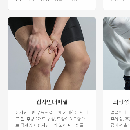
지고 있는 구조물입니다. 반월상연골판의
파열은 과격한 운동시 발생 가능성이 높
지만 나이가 들어감에 따라 특별한 외상
없이 퇴행성 변화에 따라 많이 발생합니
다.
십자인대파열
퇴행성
십자인대란 무릎관절 내에 존재하는 인대
골절이나 
로 전, 후방 2개로 구성, 모양이 X 모양으
후유증, 혹
로 겹쳐있어 십자인대라 불리며 대퇴골에
닳아서 발