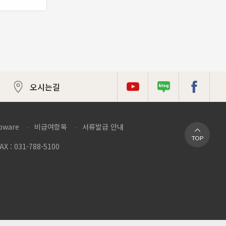
오시는길
튜브
로그
이스북
pware
비급여항목
서류발급 안내
TOP
AX : 031-788-5100