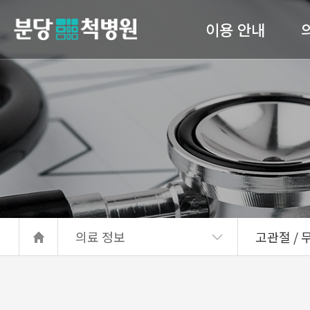
이용 안내
당척병원
의료진 소개
진료안내
입퇴원 수속
고관
간호 간병 통합서비스
서류발급안내
의료 정보
고관절 / 무