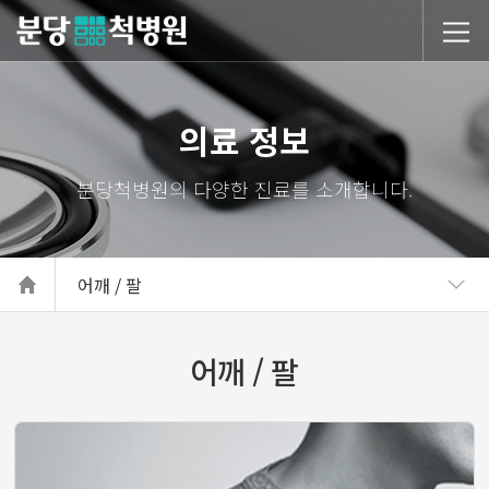
당척병원
의료 정보
어깨 / 팔
어깨 / 팔