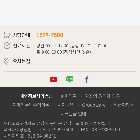
상담안내
1599-7500
진료시간
평일 9:00 ~ 17:30 (점심 12:30 ~ 13:30)
토 9:00~13:00 (점심시간 없음)
오시는길
튜브
로그
이스북
개인정보처리방침
회원약관
환자의 권리와 의무
이메일무단수집거부
사이트맵
Groupware
비급여항목
서류발급 안내
우)13506 경기도 성남시 분당구 성남대로 932 척병원빌딩
대표자 : 장상범
TEL : 1599-7500
FAX : 031-788-5100
사업자번호 : 623-04-00271