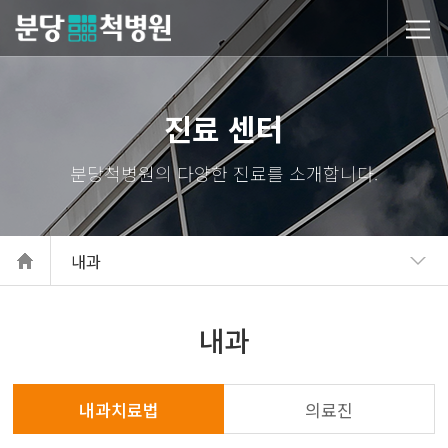
당척병원
진료 센터
내과
내과
내과치료법
의료진