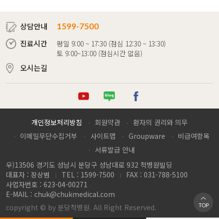
상담안내
1599-7500
진료시간
평일 9:00 ~ 17:30 (점심 12:30 ~ 13:30)
토 9:00~13:00 (점심시간 없음)
오시는길
튜브
로그
이스북
개인정보처리방침
회원약관
환자의 권리와 의무
이메일무단수집거부
사이트맵
Groupware
비급여항목
서류발급 안내
우)13506 경기도 성남시 분당구 성남대로 932 척병원빌딩
대표자 : 장상범
TEL : 1599-7500
FAX : 031-788-5100
사업자번호 : 623-04-00271
E-MAIL :
chuk@chukmedical.com
TOP
copyright © by 분당척병원. All Right Reserved.