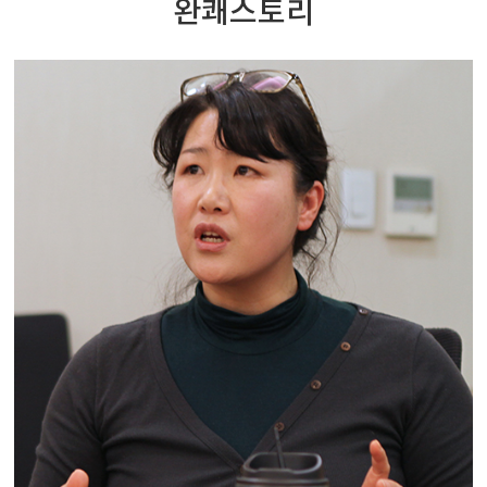
완쾌스토리