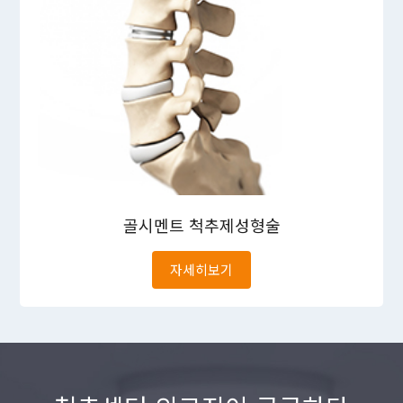
골시멘트
척추제성형술
자세히보기