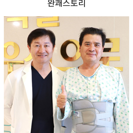
완쾌스토리