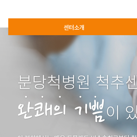
센터소개
분당척병원 척추
이 