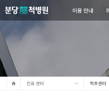
이용 안내
당척병원
의료진 소개
진료안내
입퇴원 수속
고관
간호 간병 통합서비스
서류발급안내
진료 센터
척추센터