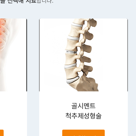
을 선택해 치료
합니다.
골시멘트
척추제성형술