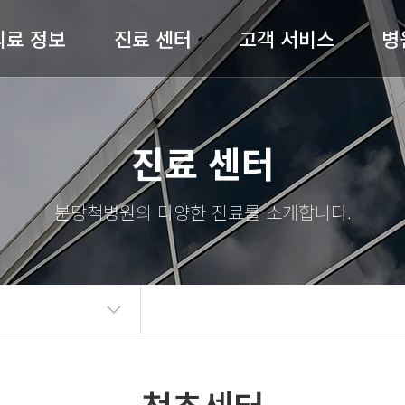
의료 정보
진료 센터
고객 서비스
병
허리 / 목
척추센터
공지사항
병원
진료 센터
어깨 / 팔
관절센터
전문의 상담
절 / 무릎 / 발
비수술센터
온라인예약
척병
기타질환
내과
완쾌 스토리
스
도수재활센터
고객의 소리
의료
자주 묻는 질문(FAQ)
병원
언론보도
의료
뉴스레터
오