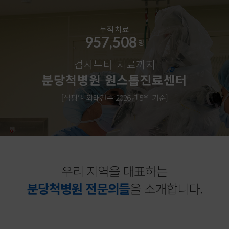
누적치료
1,201,692
명
검사부터 치료까지
분당척병원 원스톱진료센터
[심평원 외래건수 2026년 5월 기준]
우리 지역을 대표하는
분당척병원 전문의들
을 소개합니다.