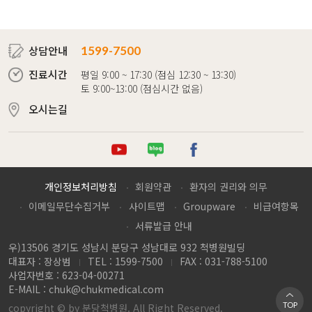
상담안내
1599-7500
진료시간
평일 9:00 ~ 17:30 (점심 12:30 ~ 13:30)
토 9:00~13:00 (점심시간 없음)
오시는길
튜브
로그
이스북
개인정보처리방침
회원약관
환자의 권리와 의무
이메일무단수집거부
사이트맵
Groupware
비급여항목
서류발급 안내
우)13506 경기도 성남시 분당구 성남대로 932 척병원빌딩
대표자 : 장상범
TEL : 1599-7500
FAX : 031-788-5100
사업자번호 : 623-04-00271
E-MAIL :
chuk@chukmedical.com
TOP
copyright © by 분당척병원. All Right Reserved.