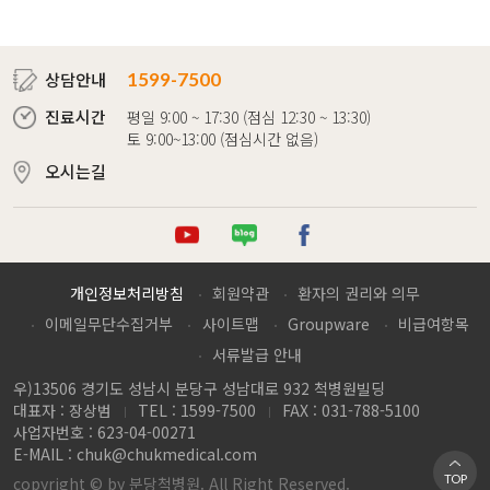
상담안내
1599-7500
진료시간
평일 9:00 ~ 17:30 (점심 12:30 ~ 13:30)
토 9:00~13:00 (점심시간 없음)
오시는길
튜브
로그
이스북
개인정보처리방침
회원약관
환자의 권리와 의무
이메일무단수집거부
사이트맵
Groupware
비급여항목
서류발급 안내
우)13506 경기도 성남시 분당구 성남대로 932 척병원빌딩
대표자 : 장상범
TEL : 1599-7500
FAX : 031-788-5100
사업자번호 : 623-04-00271
E-MAIL :
chuk@chukmedical.com
TOP
copyright © by 분당척병원. All Right Reserved.