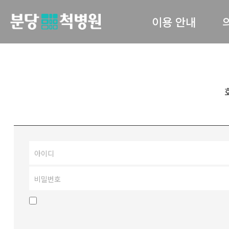
이용 안내
당척병원
의료진 소개
진료안내
입퇴원 수속
고관
간호 간병 통합서비스
서류발급안내