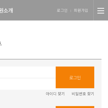
원소개
로그인
회원가입
분
장 인사말
미션 & 핵심경영방침
.
원 스토리
텝 소개
장비 소개
로그인
 둘러보기
아이디 찾기
비밀번호 찾기
진 인터뷰
시는 길