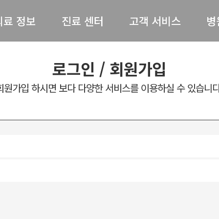
의료 정보
진료 센터
고객 서비스
병
허리 / 목
척추센터
공지사항
병원
로그인 / 회원가입
어깨 / 팔
관절센터
전문의 상담
회원가입 하시면 보다 다양한 서비스를 이용하실 수 있습니다
절 / 무릎 / 발
비수술센터
온라인예약
척병
기타질환
내과
완쾌 스토리
스
도수재활센터
고객의 소리
의료
자주 묻는 질문(FAQ)
병원
언론보도
의료
뉴스레터
오