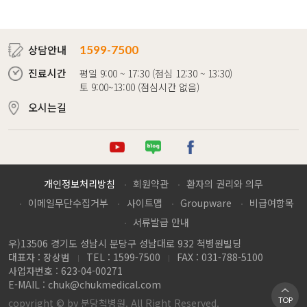
상담안내
1599-7500
진료시간
평일 9:00 ~ 17:30 (점심 12:30 ~ 13:30)
토 9:00~13:00 (점심시간 없음)
오시는길
튜브
로그
이스북
개인정보처리방침
회원약관
환자의 권리와 의무
이메일무단수집거부
사이트맵
Groupware
비급여항목
서류발급 안내
우)13506 경기도 성남시 분당구 성남대로 932 척병원빌딩
대표자 : 장상범
TEL : 1599-7500
FAX : 031-788-5100
사업자번호 : 623-04-00271
E-MAIL :
chuk@chukmedical.com
TOP
copyright © by 분당척병원. All Right Reserved.