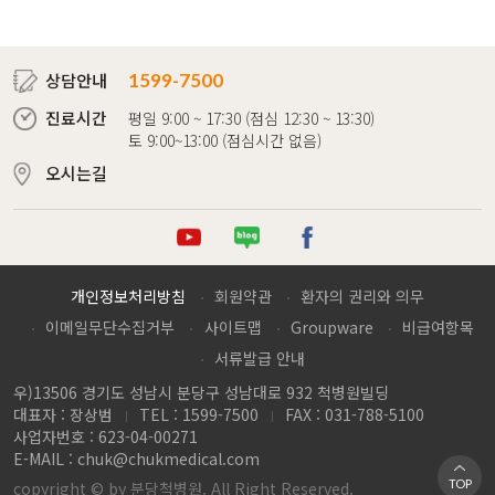
상담안내
1599-7500
진료시간
평일 9:00 ~ 17:30 (점심 12:30 ~ 13:30)
토 9:00~13:00 (점심시간 없음)
오시는길
튜브
로그
이스북
개인정보처리방침
회원약관
환자의 권리와 의무
이메일무단수집거부
사이트맵
Groupware
비급여항목
서류발급 안내
우)13506 경기도 성남시 분당구 성남대로 932 척병원빌딩
대표자 : 장상범
TEL : 1599-7500
FAX : 031-788-5100
사업자번호 : 623-04-00271
E-MAIL :
chuk@chukmedical.com
TOP
copyright © by 분당척병원. All Right Reserved.