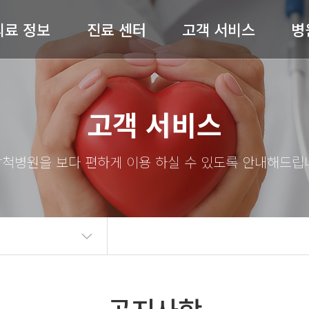
의료 정보
진료 센터
고객 서비스
병
허리 / 목
척추센터
공지사항
병원
고객 서비스
어깨 / 팔
관절센터
전문의 상담
절 / 무릎 / 발
비수술센터
온라인예약
척병
기타질환
내과
완쾌 스토리
스
도수재활센터
고객의 소리
의료
자주 묻는 질문(FAQ)
병원
언론보도
의료
뉴스레터
오