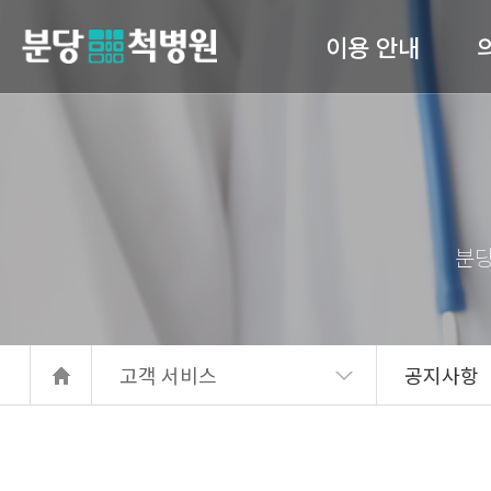
이용 안내
당척병원
의료진 소개
진료안내
입퇴원 수속
고관
간호 간병 통합서비스
서류발급안내
고객 서비스
공지사항