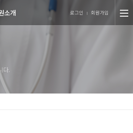
원소개
로그인
회원가입
분
장 인사말
미션 & 핵심경영방침
원 스토리
텝 소개
장비 소개
 둘러보기
진 인터뷰
시는 길