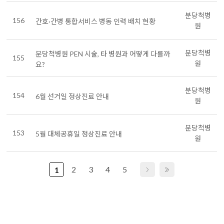
분당척병
156
간호·간병 통합서비스 병동 인력 배치 현황
원
분당척병
분당척병원 PEN 시술, 타 병원과 어떻게 다를까
155
원
요?
분당척병
154
6월 선거일 정상진료 안내
원
분당척병
153
5월 대체공휴일 정상진료 안내
원
2
3
4
5
1