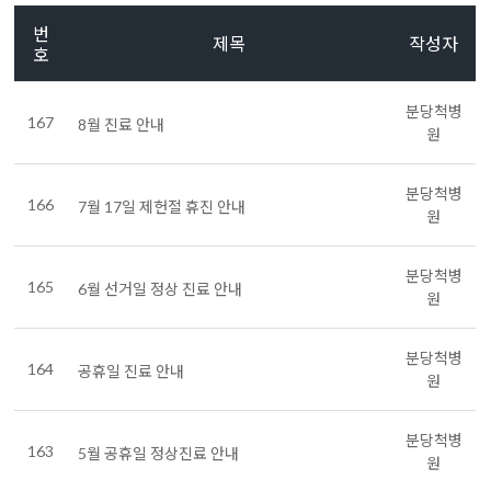
번
제목
작성자
호
분당척병
167
8월 진료 안내
원
분당척병
166
7월 17일 제헌절 휴진 안내
원
분당척병
165
6월 선거일 정상 진료 안내
원
분당척병
164
공휴일 진료 안내
원
분당척병
163
5월 공휴일 정상진료 안내
원