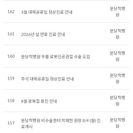
분당척병
162
3월 대체공휴일 정상진료 안내
원
분당척병
161
2026년 설 연휴 진료 안내
원
분당척병
160
분당척병원 무릎 로봇인공관절 수술 도입
원
분당척병
159
추석 대체공휴일 정상진료 안내
원
분당척병
158
8월 광복절 휴진 안내
원
분당척병
분당척병원 비수술센터 박재현 원장 8/4 (월) 진
157
원
료개시