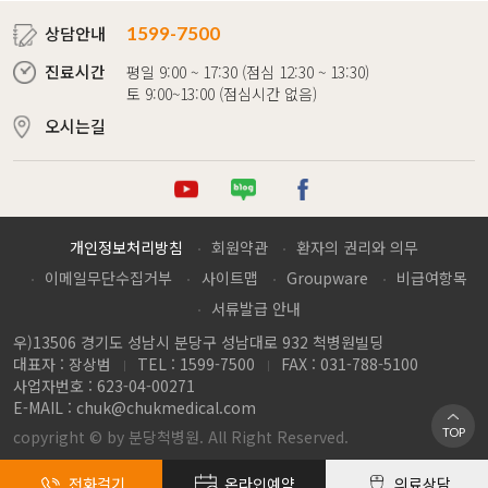
상담안내
1599-7500
진료시간
평일 9:00 ~ 17:30 (점심 12:30 ~ 13:30)
토 9:00~13:00 (점심시간 없음)
오시는길
튜브
로그
이스북
개인정보처리방침
회원약관
환자의 권리와 의무
이메일무단수집거부
사이트맵
Groupware
비급여항목
서류발급 안내
우)13506 경기도 성남시 분당구 성남대로 932 척병원빌딩
대표자 : 장상범
TEL : 1599-7500
FAX : 031-788-5100
사업자번호 : 623-04-00271
E-MAIL :
chuk@chukmedical.com
TOP
copyright © by 분당척병원. All Right Reserved.
전화걸기
온라인예약
의료상담