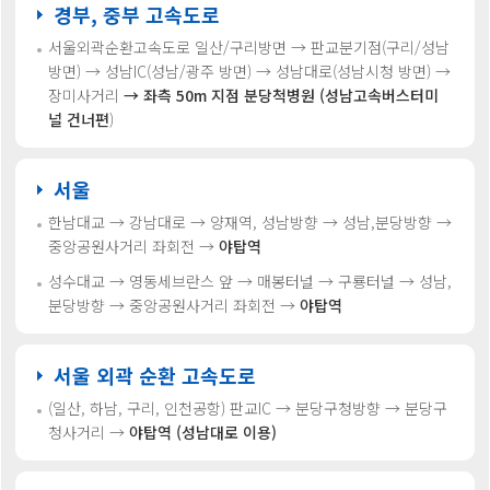
경부, 중부 고속도로
서울외곽순환고속도로 일산/구리방면 → 판교분기점(구리/성남
방면) →
성남IC(성남/광주 방면) → 성남대로(성남시청 방면) →
장미사거리
→ 좌측 50m 지점 분당척병원 (성남고속버스터미
널 건너편
)
서울
한남대교 → 강남대로 → 양재역, 성남방향 → 성남,분당방향 →
중앙공원사거리 좌회전 →
야탑역
성수대교 → 영동세브란스 앞 → 매봉터널 → 구룡터널 → 성남,
분당방향 →
중앙공원사거리 좌회전 →
야탑역
서울 외곽 순환 고속도로
(일산, 하남, 구리, 인천공항)
판교IC → 분당구청방향 → 분당구
청사거리 →
야탑역 (성남대로 이용)