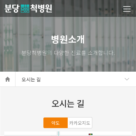
당척병원
병원소개
오시는 길
오시는 길
약도
카카오지도