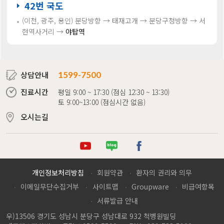
42번 국도
(이천, 광주, 용인)
분당방향 → 태재고개 → 분당구청방향 → 서
현역사거리 →
야탑역
상담안내
1599-7500
진료시간
평일 9:00 ~ 17:30 (점심 12:30 ~ 13:30)
토 9:00~13:00 (점심시간 없음)
오시는길
튜브
로그
이스북
개인정보처리방침
회원약관
환자의 권리와 의무
이메일무단수집거부
사이트맵
Groupware
비급여항목
서류발급 안내
우)13506 경기도 성남시 분당구 성남대로 932 척병원빌딩