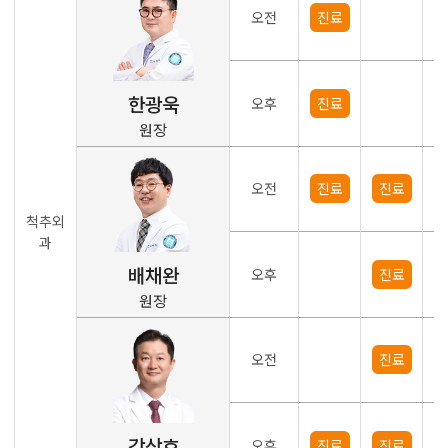
오전
진료
한광욱
오후
진료
원장
오전
진료
진료
척추외
과
배채완
오후
진료
원장
오전
진료
강상호
오후
진료
진료