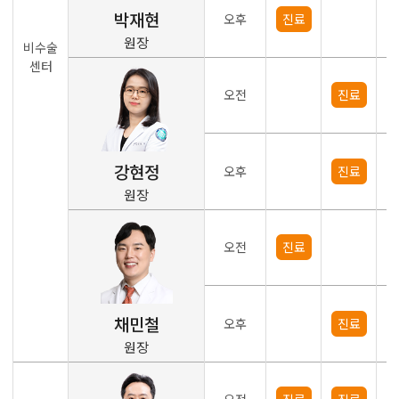
박재현
오후
진료
원장
비수술
센터
오전
진료
강현정
오후
진료
원장
오전
진료
채민철
오후
진료
원장