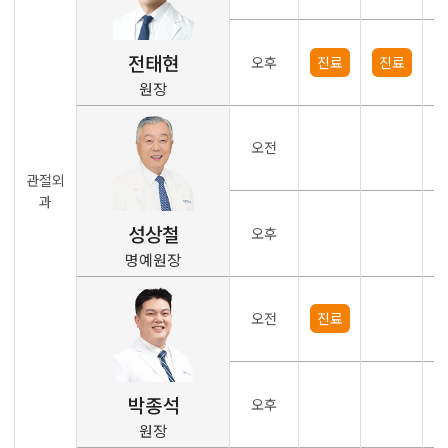
전태현
오후
진료
진료
원장
오전
관절외
과
성상철
오후
명예원장
오전
진료
박종석
오후
원장