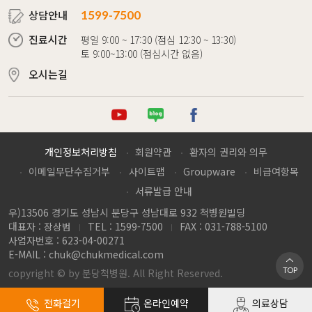
상담안내
1599-7500
진료시간
평일 9:00 ~ 17:30 (점심 12:30 ~ 13:30)
토 9:00~13:00 (점심시간 없음)
오시는길
튜브
로그
이스북
개인정보처리방침
회원약관
환자의 권리와 의무
이메일무단수집거부
사이트맵
Groupware
비급여항목
서류발급 안내
우)13506 경기도 성남시 분당구 성남대로 932 척병원빌딩
대표자 : 장상범
TEL : 1599-7500
FAX : 031-788-5100
사업자번호 : 623-04-00271
E-MAIL :
chuk@chukmedical.com
TOP
copyright © by 분당척병원. All Right Reserved.
전화걸기
온라인예약
의료상담