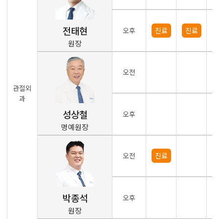
전태현
오후
진료
진료
원장
오전
관절외
과
성상철
오후
명예원장
오전
진료
박종석
오후
원장