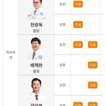
오전
진료
한광욱
오후
진료
원장
오전
진료
진료
척추외
과
배채완
오후
진료
원장
오전
진료
강상호
오후
진료
진료