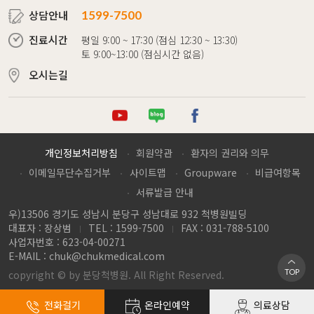
상담안내
1599-7500
진료시간
평일 9:00 ~ 17:30 (점심 12:30 ~ 13:30)
토 9:00~13:00 (점심시간 없음)
오시는길
튜브
로그
이스북
개인정보처리방침
회원약관
환자의 권리와 의무
이메일무단수집거부
사이트맵
Groupware
비급여항목
서류발급 안내
우)13506 경기도 성남시 분당구 성남대로 932 척병원빌딩
대표자 : 장상범
TEL : 1599-7500
FAX : 031-788-5100
사업자번호 : 623-04-00271
E-MAIL :
chuk@chukmedical.com
TOP
copyright © by 분당척병원. All Right Reserved.
전화걸기
온라인예약
의료상담