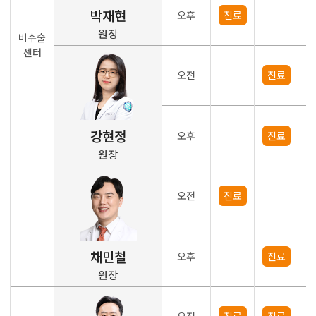
박재현
오후
진료
원장
비수술
센터
오전
진료
강현정
오후
진료
원장
오전
진료
채민철
오후
진료
원장