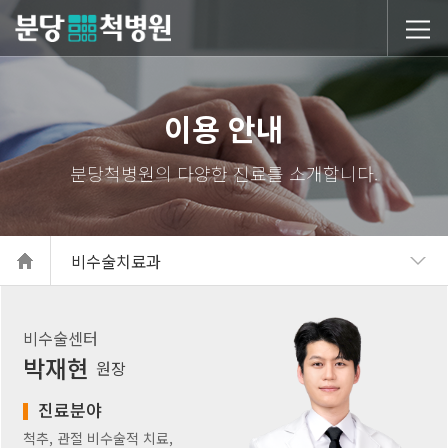
당척병원
이용 안내
비수술치료과
비수술센터
박재현
원장
진료분야
척추, 관절 비수술적 치료,