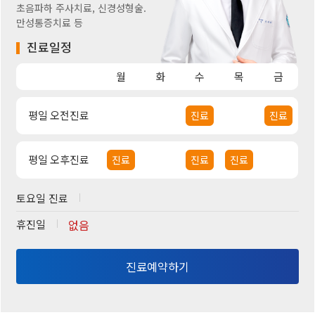
초음파하 주사치료, 신경성형술.
만성통증치료 등
진료일정
월
화
수
목
금
평일 오전진료
진료
진료
평일 오후진료
진료
진료
진료
토요일 진료
휴진일
없음
진료예약하기