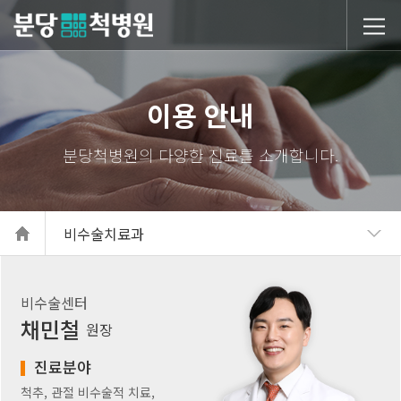
당척병원
이용 안내
비수술치료과
비수술센터
채민철
원장
진료분야
척추, 관절 비수술적 치료,