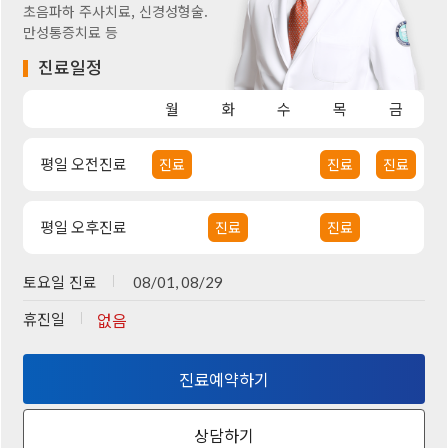
초음파하 주사치료, 신경성형술.
만성통증치료 등
진료일정
월
화
수
목
금
평일 오전진료
진료
진료
진료
평일 오후진료
진료
진료
토요일 진료
08/01, 08/29
휴진일
없음
진료예약하기
상담하기