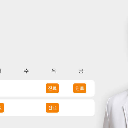
화
수
목
금
진료
진료
료
진료