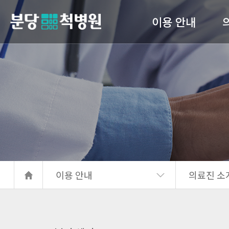
이용 안내
당척병원
의료진 소개
진료안내
입퇴원 수속
고관
간호 간병 통합서비스
서류발급안내
이용 안내
의료진 소