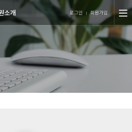
원소개
로그인
회원가입
분
장 인사말
미션 & 핵심경영방침
원 스토리
텝 소개
장비 소개
 둘러보기
진 인터뷰
시는 길