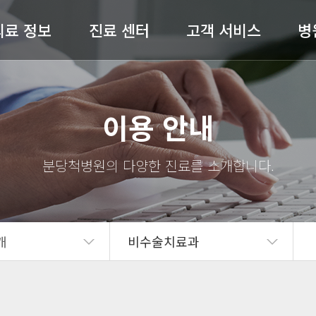
의료 정보
진료 센터
고객 서비스
병
허리 / 목
척추센터
공지사항
병원
이용 안내
어깨 / 팔
관절센터
전문의 상담
절 / 무릎 / 발
비수술센터
온라인예약
척병
기타질환
내과
완쾌 스토리
스
도수재활센터
고객의 소리
의료
개
비수술치료과
자주 묻는 질문(FAQ)
병원
언론보도
의료
뉴스레터
오