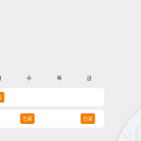
화
수
목
금
료
진료
진료