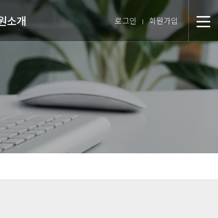
원소개
로그인
회원가입
분
장 인사말
미션 & 핵심경영방침
원 스토리
텝 소개
장비 소개
 둘러보기
진 인터뷰
시는 길