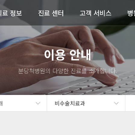
의료 정보
진료 센터
고객 서비스
병
허리 / 목
척추센터
공지사항
병원
이용 안내
어깨 / 팔
관절센터
전문의 상담
절 / 무릎 / 발
비수술센터
온라인예약
척병
기타질환
내과
완쾌 스토리
스
도수재활센터
고객의 소리
의료
개
비수술치료과
자주 묻는 질문(FAQ)
병원
언론보도
의료
뉴스레터
오