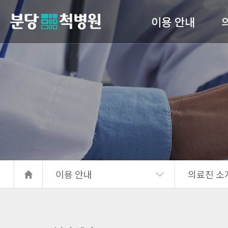
이용 안내
당척병원
의료진 소개
진료안내
입퇴원 수속
고관
간호 간병 통합서비스
서류발급안내
이용 안내
의료진 소