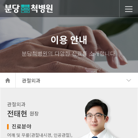
당척병원
이용 안내
관절외과
관절외과
전태현
원장
진료분야
어깨 및 무릎(관절내시경, 인공관절),