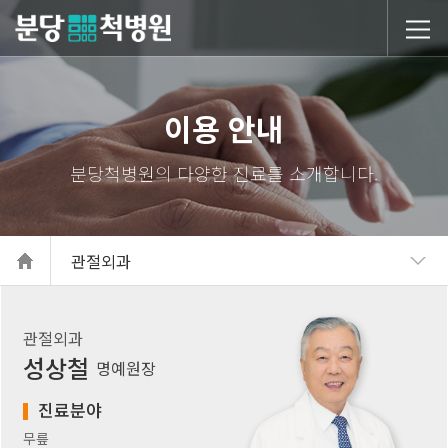
당척병원
이용 안내
관절외과
관절외과
성상철
명예원장
진료분야
무릎