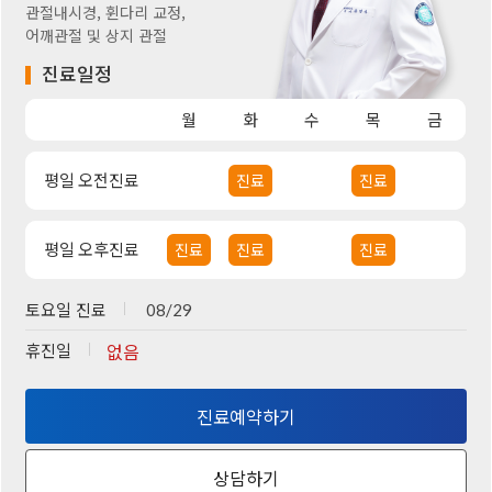
관절내시경, 휜다리 교정,
어깨관절 및 상지 관절
진료일정
월
화
수
목
금
평일 오전진료
진료
진료
평일 오후진료
진료
진료
진료
토요일 진료
08/29
휴진일
없음
진료예약하기
상담하기