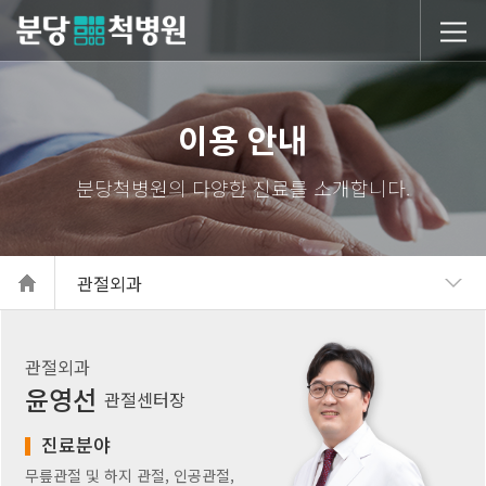
당척병원
이용 안내
관절외과
관절외과
윤영선
관절센터장
진료분야
무릎관절 및 하지 관절, 인공관절,