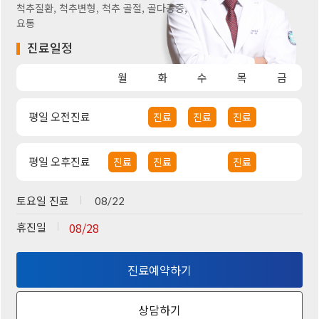
척추질환, 척추변형, 척추 골절, 골다공증,
요통
진료일정
월
화
수
목
금
평일 오전진료
진료
진료
진료
평일 오후진료
진료
진료
진료
토요일 진료
08/22
휴진일
08/28
진료예약하기
상담하기