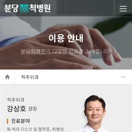
당척병원
이용 안내
척추외과
척추외과
강상호
원장
진료분야
목·허리 디스크 및 협착증, 퇴행성