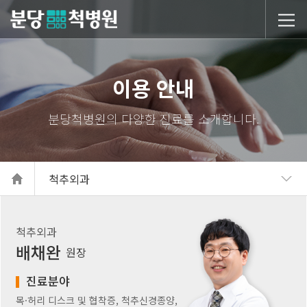
당척병원
이용 안내
척추외과
척추외과
배채완
원장
진료분야
목·허리 디스크 및 협착증, 척추신경종양,