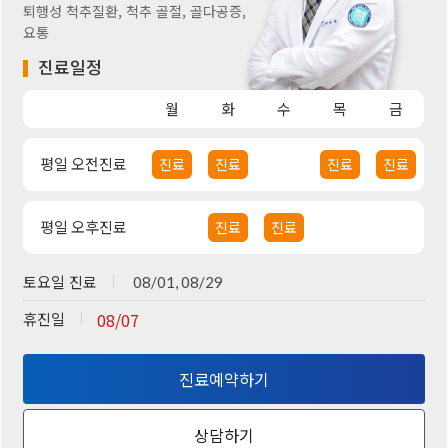
퇴행성 척추질환, 척추 골절, 골다공증,
요통
진료일정
월
화
수
목
금
평일 오전진료
진료
진료
진료
진료
평일 오후진료
진료
진료
토요일 진료
08/01, 08/29
휴진일
08/07
진료예약하기
상담하기